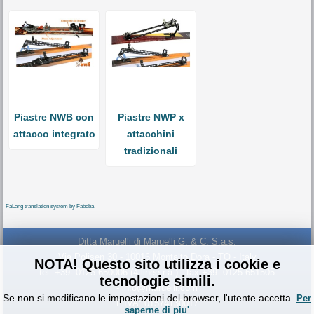
Piastre NWB con
Piastre NWP x
attacco integrato
attacchini
tradizionali
FaLang translation system by Faboba
Ditta Maruelli di Maruelli G. & C. S.a.s.
Via Polisen 30 - 10016 Montalto Dora - TO - Italy
NOTA! Questo sito utilizza i cookie e
tel. +39- 0125 650006 (4 linee r.a.) - fax +39- 0125 651505
tecnologie simili.
- info@maruelli.com
Se non si modificano le impostazioni del browser, l'utente accetta.
Per
P.IVA: 01574130017
saperne di piu'