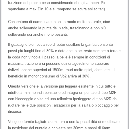
funzione del proprio peso considerando che gli attacchi Pin
sganciano a max Din 10 e si rompono se sovra sollecitati).
Consentono di camminare in salita modo molto naturale, cioè
anche sollevando la punta del piede, trascinando e non più
sollevando sci anche molto pesanti.
Il guadagno biomeccanico di poter oscillare la gamba consente
passi più lunghi fino al 30% e dato che lo sci resta sempre a terra e
la coda non vincola il passo la pelle è sempre in condizioni di
massima trazione e si possono quindi agevolmente superare
dslivelli anche superiori ai 1500m, muri molto ripidi, dossi etc... Il
beneficio in monor consumo di Vo2 arriva al 30%.
Questa versione è la versione più leggera esistente in cui tutto è
ridotto al minimo indispensabile ed integra un puntale di tipo M2F
con bloccaggio a vite ed una talloniera iperleggera di tipo M2R da
ruotare nelle due posizioni: alzatacco per la salita o bloccaggio per
discesa.
Vengono fornite tagliate su misura o con la possibilità di modificare
la posizione del puntale a richiesta per 30mm a passi di 6mm.